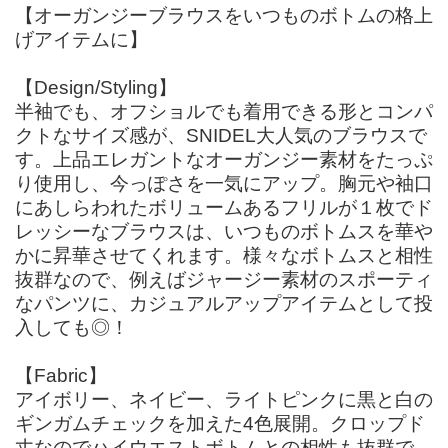
【オーガンジーブラウスをいつものボトムの格上
げアイテムに】
【Design/Styling】
半袖でも、オフショルでも着用できる形とコンパ
クトなサイズ感が、SNIDEL大人気のブラウスで
す。上品エレガントなオーガンジー素材をたっぷ
り使用し、今っぽさを一気にアップ。胸元や袖口
にあしらわれたボリュームあるフリルが１枚でド
レッシーなブラウスは、いつものボトムスを華や
かに昇華させてくれます。様々なボトムスと相性
抜群なので、例えばジャージー素材のスポーティ
なパンツに、カジュアルアップアイテムとして投
入しても◎！
【Fabric】
アイボリー、ネイビー、ライトピンクに黒と白の
ギンガムチェックを加えた4色展開。クロップド
丈なのでハイウエストボトムとの相性も抜群で