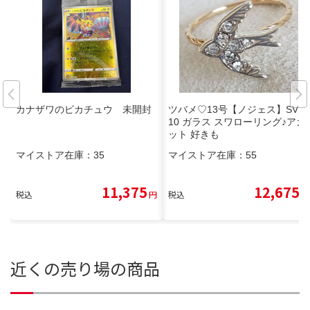
カナザワのピカチュウ 未開封
ツバメ♡13号【ノジェス】SV K
10 ガラス スワローリング♪アガ
ット 好きも
マイストア在庫：
35
マイストア在庫：
55
11,375
12,675
税込
円
税込
円
近くの売り場の商品