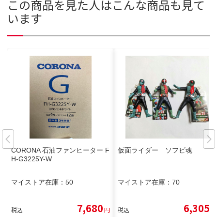
この商品を見た人はこんな商品も見て
います
CORONA 石油ファンヒーター F
仮面ライダー ソフビ魂
H-G3225Y-W
マイストア在庫：
50
マイストア在庫：
70
7,680
6,305
税込
円
税込
円