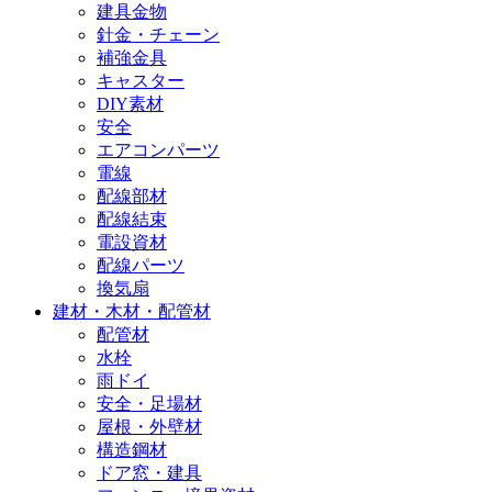
建具金物
針金・チェーン
補強金具
キャスター
DIY素材
安全
エアコンパーツ
電線
配線部材
配線結束
電設資材
配線パーツ
換気扇
建材・木材・配管材
配管材
水栓
雨ドイ
安全・足場材
屋根・外壁材
構造鋼材
ドア窓・建具