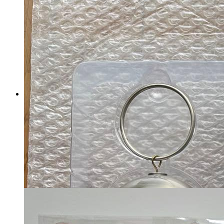
ZEROBASEONE Zeroni ウンニ
ニ ベビーぬいぐるみ 新品未開
封品
マイストア在庫：
41
税込
2,520
円
カートに入れる