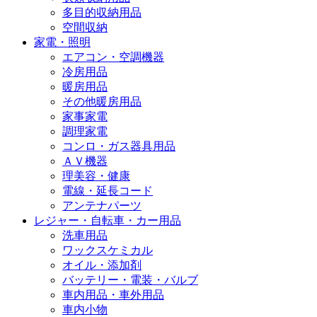
多目的収納用品
空間収納
家電・照明
エアコン・空調機器
冷房用品
暖房用品
その他暖房用品
家事家電
調理家電
コンロ・ガス器具用品
ＡＶ機器
理美容・健康
電線・延長コード
アンテナパーツ
レジャー・自転車・カー用品
洗車用品
ワックスケミカル
オイル・添加剤
バッテリー・電装・バルブ
車内用品・車外用品
車内小物