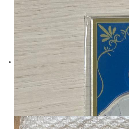
aespa MY-J ファンクラブ ス
ペシャルキット カリナ
マイストア在庫：
25
税込
3,780
円
カートに入れる