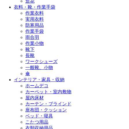
造花
衣料・靴・作業手袋
作業衣料
実用衣料
防寒用品
作業手袋
雨合羽
作業小物
靴下
長靴
ワークシューズ
一般靴、小物
傘
インテリア・家具・収納
ホームデコ
カーペット・室内敷物
屋内床材
カーテン・ブラインド
座布団・クッション
ベッド・寝具
こたつ用品
衣類収納用品