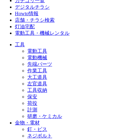
カテゴリ一覧
デジタルチラシ
Howto情報
店舗・チラシ検索
灯油宅配
電動工具・機械レンタル
工具
電動工具
電動機械
先端パーツ
作業工具
大工道具
左官道具
工具収納
保安
荷役
計測
研磨・ケミカル
金物・電材
釘・ビス
ネジボルト