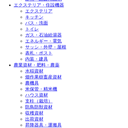
エクステリア・住設機器
エクステリア
キッチン
バス・洗面
トイレ
ガス・石油給湯器
エネルギー・電気
サッシ・外壁・屋根
表札・ポスト
内装・建具
農業資材・肥料・農薬
水稲資材
畑作果樹畜産資材
農機具
米保管・精米機
ハウス資材
支柱（栽培）
防鳥防獣資材
収穫資材
出荷資材
昇降器具・運搬具