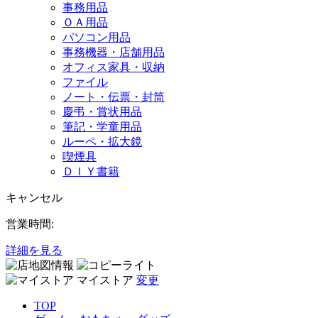
事務用品
ＯＡ用品
パソコン用品
事務機器・店舗用品
オフィス家具・収納
ファイル
ノート・伝票・封筒
慶弔・賞状用品
筆記・学童用品
ルーペ・拡大鏡
喫煙具
ＤＩＹ書籍
キャンセル
営業時間:
詳細を見る
マイストア
変更
TOP