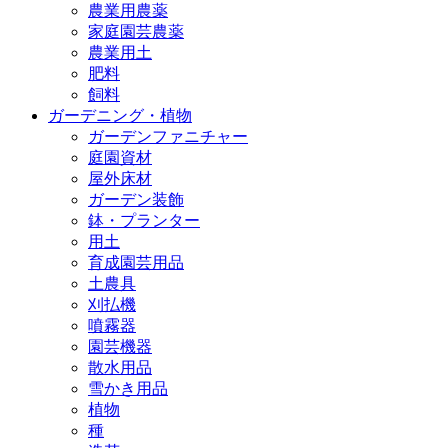
農業用農薬
家庭園芸農薬
農業用土
肥料
飼料
ガーデニング・植物
ガーデンファニチャー
庭園資材
屋外床材
ガーデン装飾
鉢・プランター
用土
育成園芸用品
土農具
刈払機
噴霧器
園芸機器
散水用品
雪かき用品
植物
種