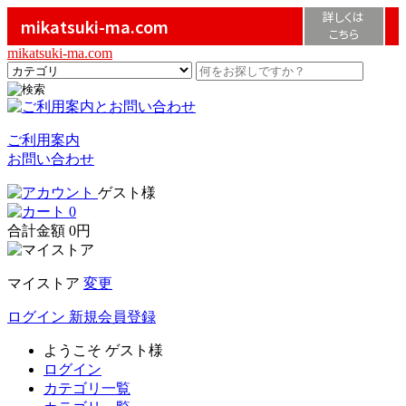
詳しくは
mikatsuki-ma.com
こちら
mikatsuki-ma.com
ご利用案内
お問い合わせ
ゲスト様
0
合計金額
0円
マイストア
変更
ログイン
新規会員登録
ようこそ
ゲスト様
ログイン
カテゴリ一覧