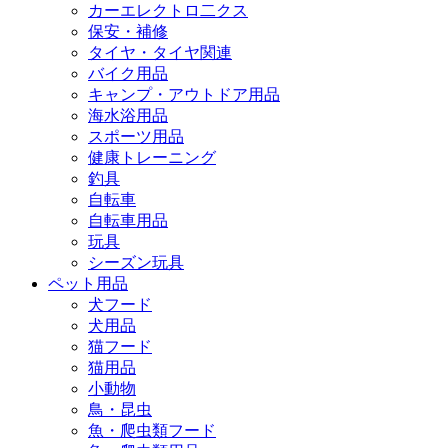
カーエレクトロ二クス
保安・補修
タイヤ・タイヤ関連
バイク用品
キャンプ・アウトドア用品
海水浴用品
スポーツ用品
健康トレーニング
釣具
自転車
自転車用品
玩具
シーズン玩具
ペット用品
犬フード
犬用品
猫フード
猫用品
小動物
鳥・昆虫
魚・爬虫類フード