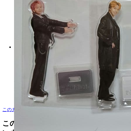
M!LK 制服 塩﨑太智 アクスタ
マイストア在庫：
10
税込
2,960
円
カートに入れる
このカテゴリをもっと見る
この商品を見た人はこんな商品も見て