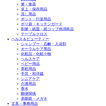
箸・食器
卓上・保存用品
流し用品
ポット・行楽用品
ポリ袋・キッチンガード
割箸・紙皿・紙コップ他消耗品
テーブルクロス
ヘルス＆ビューティー
シャンプー・石鹸・入浴剤
オーラルケア用品
化粧品・化粧小物
ヘルスケア
ベビー用品
美粧用品
手芸・和洋裁
シニアケア
介護用品
香水
郵便関係
老眼鏡・メガネ
文具・事務用品