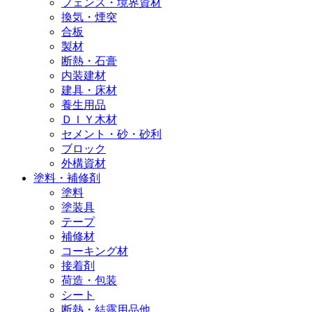
フェンス・境界資材
換気・煙突
合板
製材
断熱・石膏
内装建材
建具・床材
養生用品
ＤＩＹ木材
セメント・砂・砂利
ブロック
外構資材
塗料・補修剤
塗料
塗装具
テープ
補修材
コーキング材
接着剤
荷造・包装
シート
断熱・結露用品他