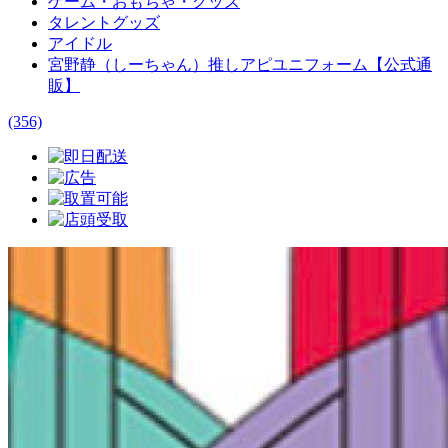
ゲーム・おもちゃ・グッズ
タレントグッズ
アイドル
宮野静（しーちゃん）推しアピユニフォーム【公式通
販】
(356)