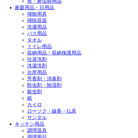
魚・爬虫類用品
家庭用品・日用品
掃除用具
掃除容器
洗濯用品
バス用品
タオル
トイレ用品
収納用品・収納保護用品
住居洗剤
洗濯洗剤
台所用品
芳香剤・消臭剤
防虫剤・除湿剤
殺虫剤
紙
カイロ
ローソク・線香・仏具
サンダル
キッチン用品
調理器具
調理用品