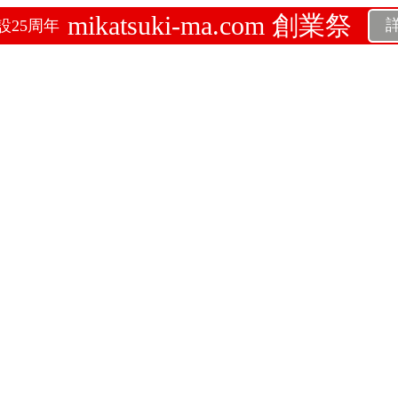
mikatsuki-ma.com 創業祭
設25周年