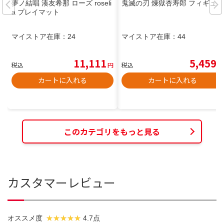
夢ノ結唱 湊友希那 ローズ roseli
鬼滅の刃 煉獄杏寿郎 フィギュア
a プレイマット
マイストア在庫：
24
マイストア在庫：
44
11,111
5,459
税込
円
税込
円
カートに入れる
カートに入れる
このカテゴリをもっと見る
カスタマーレビュー
オススメ度
4.7点