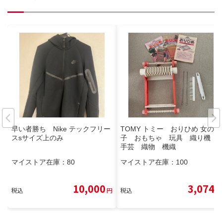
早い者勝ち Nike テックフリー
TOMY トミー おりひめ 女の
スsサイズ上のみ
子 おもちゃ 玩具 織り機
手芸 織物 機織
マイストア在庫：
80
マイストア在庫：
100
10,000
3,074
税込
円
税込
円