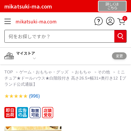
詳しくは
mikatsuki-ma.com
こちら
0
mikatsuki-ma.com
マイストア
変更
TOP
ゲーム・おもちゃ・グッズ
おもちゃ
その他
ミニ
チュア★ドールハウス★白階段付き 高さ26.5×幅31×奥行き12【ブ
ランド公式通販】
(996)