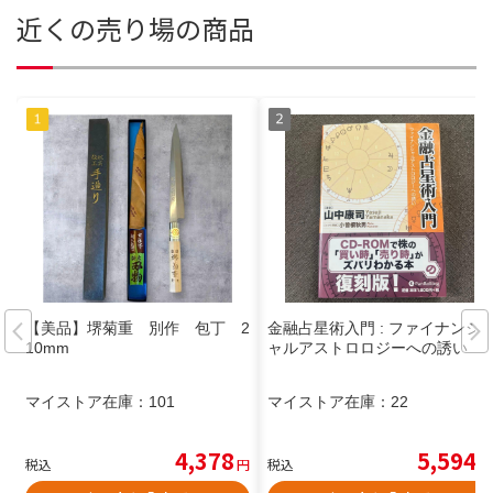
近くの売り場の商品
【美品】堺菊重 別作 包丁 2
金融占星術入門 : ファイナンシ
10mm
ャルアストロロジーへの誘い
マイストア在庫：
101
マイストア在庫：
22
4,378
5,594
税込
円
税込
円