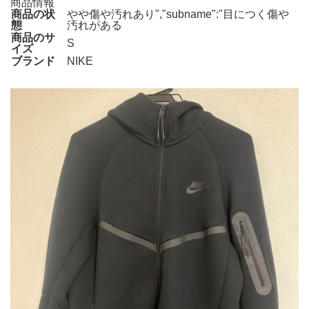
商品情報
商品の状
やや傷や汚れあり","subname":"目につく傷や
態
汚れがある
商品のサ
S
イズ
ブランド
NIKE