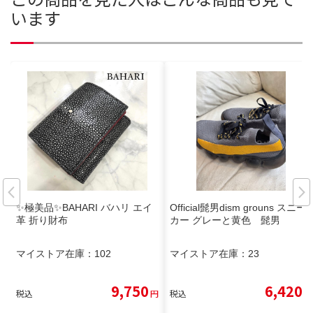
います
✨極美品✨BAHARI バハリ エイ
Official髭男dism grouns スニー
革 折り財布
カー グレーと黄色 髭男
マイストア在庫：
102
マイストア在庫：
23
9,750
6,420
税込
円
税込
円