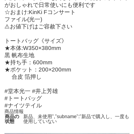
がおしゃれで日常使いにも便利です
☆おまけ:KinKi Fコンサート
ファイル(光一)
⚠️お値下げはご容赦下さい
トートバッグ《サイズ》
★本体:W350×380mm
黒 帆布生地
★持ち手：600mm
★ポケット：200×200mm
合皮 箔押し
#堂本光一 #井上芳雄
#トートバッグ
#ナイツテイル
商品情報
商品の
新品、未使用","subname":"新品で購入し、一度も
状態
使用していない