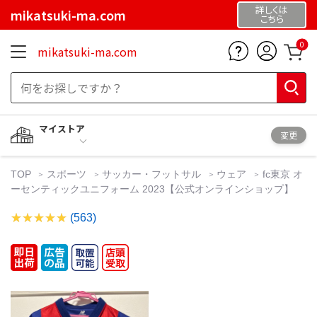
詳しくは
mikatsuki-ma.com
こちら
0
mikatsuki-ma.com
マイストア
変更
TOP
スポーツ
サッカー・フットサル
ウェア
fc東京 オ
ーセンティックユニフォーム 2023【公式オンラインショップ】
(563)