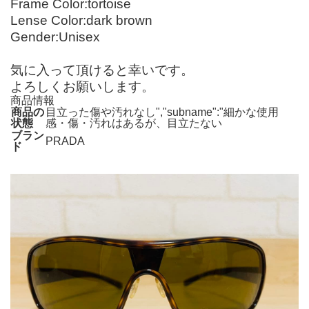
Frame Color:tortoise
Lense Color:dark brown
Gender:Unisex
気に入って頂けると幸いです。
よろしくお願いします。
商品情報
商品の
目立った傷や汚れなし","subname":"細かな使用
状態
感・傷・汚れはあるが、目立たない
ブラン
PRADA
ド