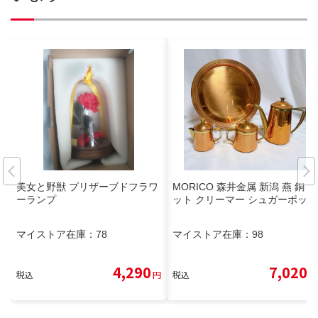
美女と野獣 プリザーブドフラワ
MORICO 森井金属 新潟 燕 銅 ポ
ーランプ
ット クリーマー シュガーポット
マイストア在庫：
78
マイストア在庫：
98
4,290
7,020
税込
円
税込
円