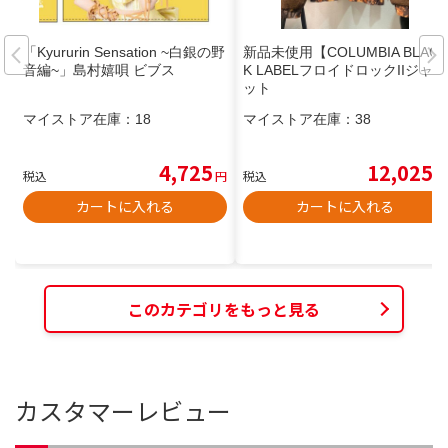
「Kyururin Sensation ~白銀の野
新品未使用【COLUMBIA BLAC
音編~」島村嬉唄 ビブス
K LABELフロイドロックIIジャケ
ット
マイストア在庫：
18
マイストア在庫：
38
4,725
12,025
税込
円
税込
円
カートに入れる
カートに入れる
このカテゴリをもっと見る
カスタマーレビュー