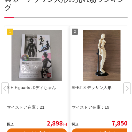
グ
S.H.Figuarts ボディちゃん
SFBT-3 デッサン人形
マイストア在庫：
21
マイストア在庫：
19
2,898
7,850
税込
円
税込
円