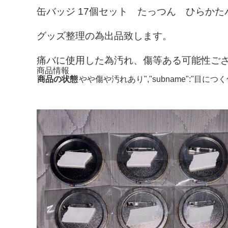
缶バッジ 17個セット たっつん ひらか
グッズ整理の為出品致します。
痛バに使用した為汚れ、傷等ある可能性ご
商品情報
商品の状態
やや傷や汚れあり","subname":"目に