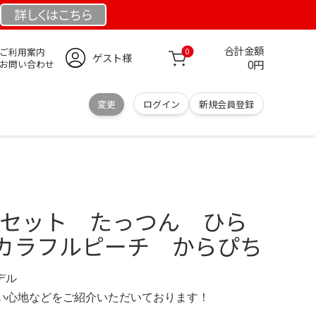
詳しくは
こちら
合計金額
ご利用案内
0
ゲスト様
0円
お問い合わせ
変更
ログイン
新規会員登録
7個セット たっつん ひら
カラフルピーチ からぴち
モデル
の使い心地などをご紹介いただいております！