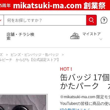
mikatsuki-ma.com 創業祭
5周年
マイストア
店舗・チラシ検
索
ズ
ピンズ・ピンバッジ・缶バッジ
フルピーチ からぴち【公式認定ストア】
HOT !
缶バッジ 1
かたパーク 
※mikatsuki-ma.com 限定
YouTuberの皆様に商品