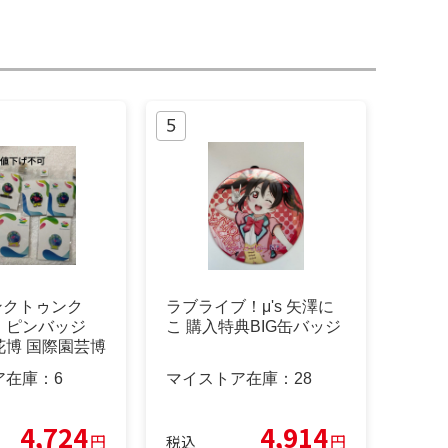
ゥンクトゥンク
ラブライブ！μ's 矢澤に
 ピンバッジ
こ 購入特典BIG缶バッジ
花博 国際園芸博
ア在庫：
6
マイストア在庫：
28
4,724
4,914
円
円
税込