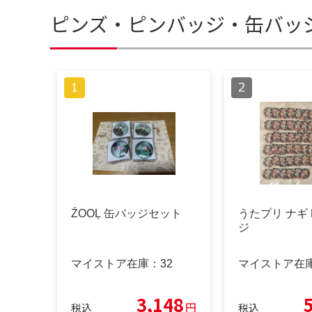
ピンズ・ピンバッジ・缶バッ
ŹOOĻ 缶バッジセット
うたプリ ナギ 
ジ
マイストア在庫：
32
マイストア在
3,148
円
税込
税込