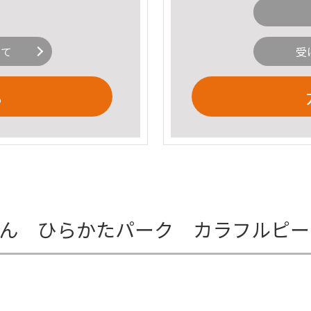
いて
受
る
っつん ひらかたパーク カラフルピ