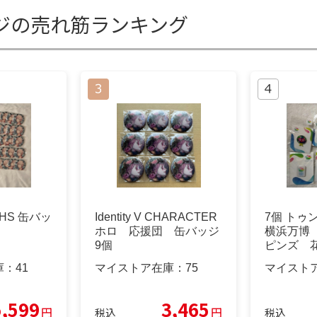
ジの売れ筋ランキング
HS 缶バッ
Identity V CHARACTER
7個 ト
ホロ 応援団 缶バッジ
横浜万博
9個
ピンズ 
覧会
庫：
41
マイストア在庫：
75
マイスト
5,599
3,465
円
円
税込
税込