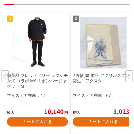
極美品 フレッドペリー ラフシモ
刀剣乱舞 跪坐 アクリルスタンド
ンズ コラボ MA-1 ボンバージャ
雲生 アクスタ
ケット M
マイストア在庫：
47
マイストア在庫：
67
10,140
3,023
税込
円
税込
円
カートに入れる
カートに入れる