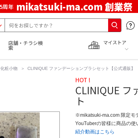
mikatsuki-ma.com 創業祭
5周年
マイストア
店舗・チラシ検
索
・化粧小物
CLINIQUE ファンデーションブラシセット【公式通販】
HOT !
CLINIQU
ト
※mikatsuki-ma.com 限定
YouTuberの皆様に商品
紹介動画はこちら