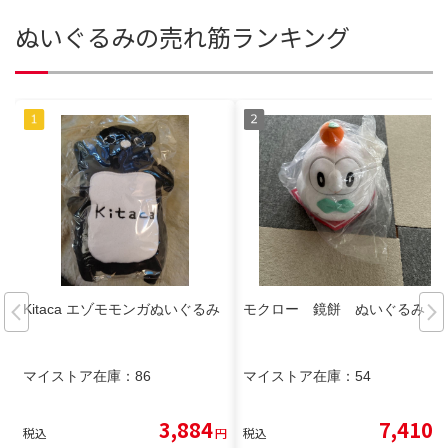
ぬいぐるみの売れ筋ランキング
Kitaca エゾモモンガぬいぐるみ
モクロー 鏡餅 ぬいぐるみ
マイストア在庫：
86
マイストア在庫：
54
3,884
7,410
税込
円
税込
円