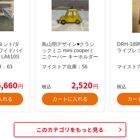
タント/タ
鳥山明デザイン◾️クラシ
DRH-1
ワイドバイ
ックミニ mini cooperミ
ライブレ
LA610S
ニクーパー キーホルダー
庫：
63
マイストア在庫：
56
マイスト
6,660
2,520
円
円
税込
税込
入れる
カートに入れる
カー
このカテゴリをもっと見る