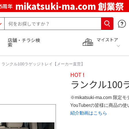
mikatsuki-ma.com 創業祭
5周年
マイストア
店舗・チラシ検
索
ランクル100ラゲッジトレイ【メーカー直営】
HOT !
ランクル100
※mikatsuki-ma.com 限定
YouTuberの皆様に商品
紹介動画はこちら