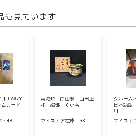
品も見ています
 FAIRY
美濃焼 白山窯 山田正
グルーム
グラムカード
和 織部 ぐい呑
日本語版
用
庫：
48
マイストア在庫：
68
マイスト