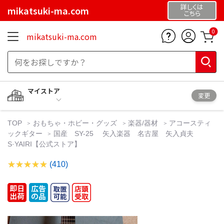
詳しくは
mikatsuki-ma.com
こちら
0
mikatsuki-ma.com
マイストア
変更
TOP
おもちゃ・ホビー・グッズ
楽器/器材
アコースティ
ックギター
国産 SY-25 矢入楽器 名古屋 矢入貞夫
S·YAIRI【公式ストア】
(410)