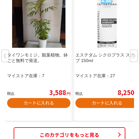
タイワンモミジ。観葉植物。鉢
エステダム シクロプラス スクラ
ごと無料で発送。
ブ 150ml
マイストア在庫：
7
マイストア在庫：
27
3,588
8,250
税込
円
税込
円
カートに入れる
カートに入れる
このカテゴリをもっと見る