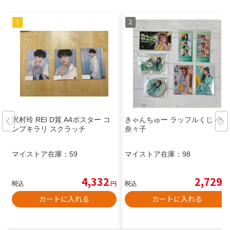
沢村玲 REI D賞 A4ポスター コ
きゃんちゅー ラッフルくじ 小川
ンプキラリ スクラッチ
奈々子
マイストア在庫：
59
マイストア在庫：
98
4,332
2,729
税込
円
税込
円
カートに入れる
カートに入れる