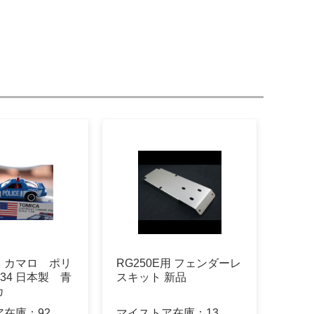
 カマロ ポリ
RG250E用 フェンダーレ
34 日本製 青
スキット 新品
カ
ア在庫：
92
マイストア在庫：
13