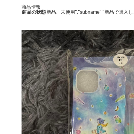
商品情報
商品の状態
新品、未使用","subname":"新品で