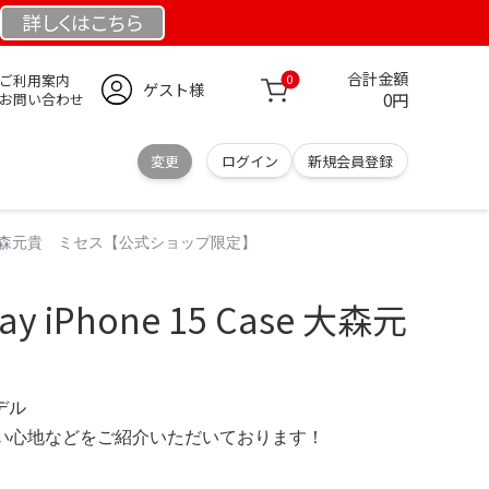
詳しくは
こちら
合計金額
ご利用案内
0
ゲスト様
0円
お問い合わせ
変更
ログイン
新規会員登録
15 Case 大森元貴 ミセス【公式ショップ限定】
day iPhone 15 Case 大森元
モデル
の使い心地などをご紹介いただいております！