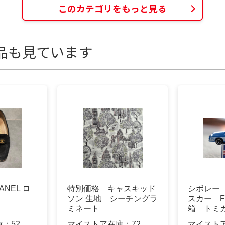
このカテゴリをもっと見る
品も見ています
NEL ロ
特別価格 キャスキッド
シボレー
ソン 生地 シーチングラ
スカー F
ミネート
箱 トミ
庫：
52
マイストア在庫：
72
マイスト