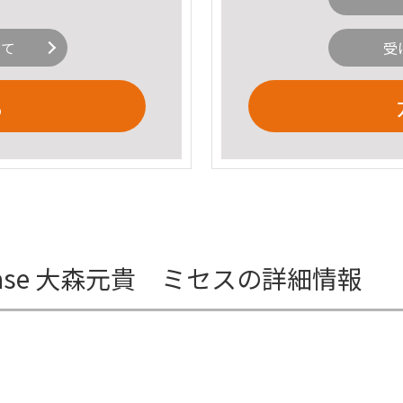
いて
受
る
e 15 Case 大森元貴 ミセスの詳細情報