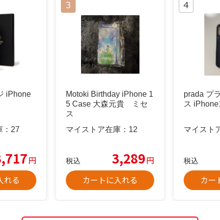
ジ iPhone
Motoki Birthday iPhone 1
prada 
5 Case 大森元貴 ミセ
ス iPhone
ス
庫：
27
マイストア在庫：
12
マイスト
3,717
3,289
円
円
税込
税込
入れる
カートに入れる
カー