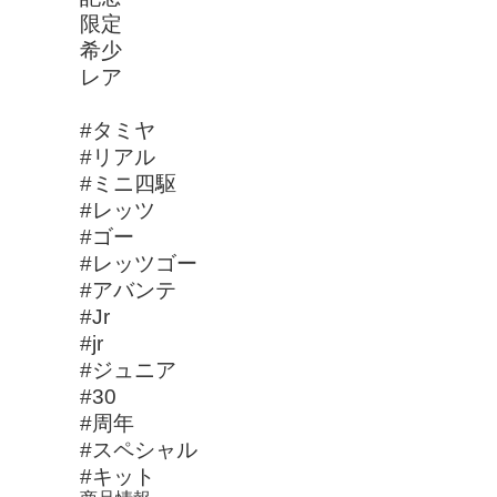
限定
希少
レア
#タミヤ
#リアル
#ミニ四駆
#レッツ
#ゴー
#レッツゴー
#アバンテ
#Jr
#jr
#ジュニア
#30
#周年
#スペシャル
#キット