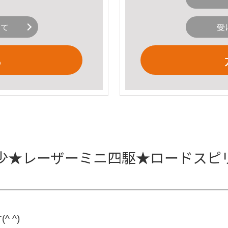
いて
受
る
少★レーザーミニ四駆★ロードスピリ
 ^)