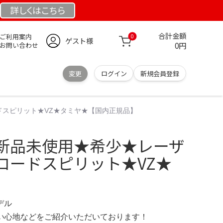
詳しくは
こちら
合計金額
ご利用案内
0
ゲスト様
0円
お問い合わせ
変更
ログイン
新規会員登録
スピリット★VZ★タミヤ★【国内正規品】
新品未使用★希少★レーザ
ロードスピリット★VZ★
モデル
の使い心地などをご紹介いただいております！