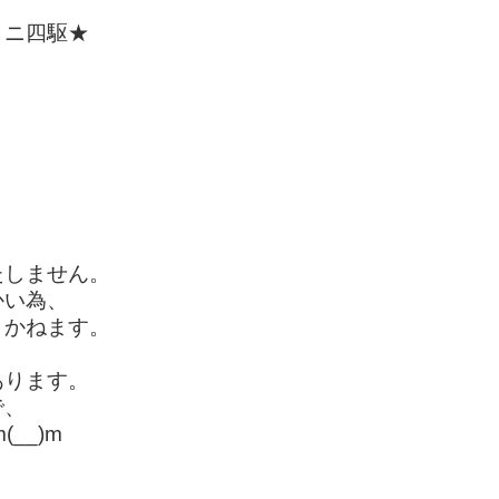
ミニ四駆★
たしません。
かい為、
きかねます。
あります。
で、
__)m