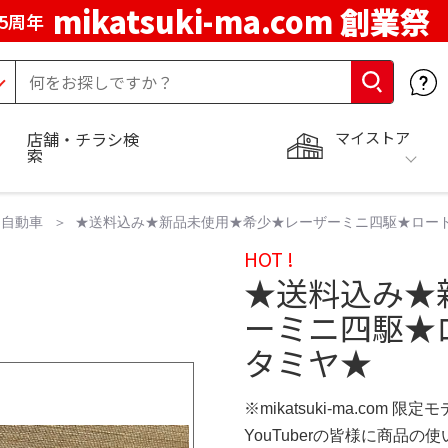
mikatsuki-ma.com 創業祭
5周年
マイストア
店舗・チラシ検
索
自動車
★送料込み★新品未使用★希少★レーザーミニ四駆★ロード
HOT !
★送料込み★
ーミニ四駆★
タミヤ★
※mikatsuki-ma.com 限定
YouTuberの皆様に商品