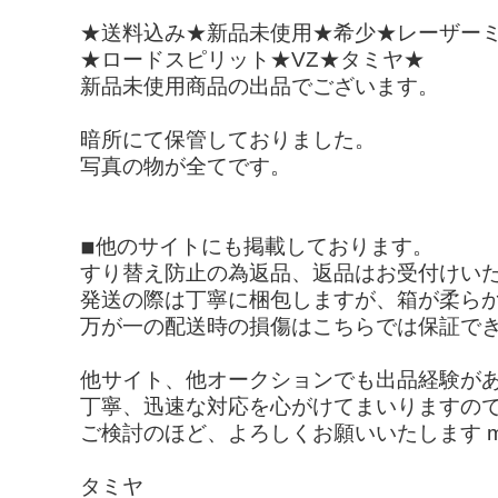
★送料込み★新品未使用★希少★レーザー
★ロードスピリット★VZ★タミヤ★
新品未使用商品の出品でございます。
暗所にて保管しておりました。
写真の物が全てです。
◾︎他のサイトにも掲載しております。
すり替え防止の為返品、返品はお受付けい
発送の際は丁寧に梱包しますが、箱が柔ら
万が一の配送時の損傷はこちらでは保証で
他サイト、他オークションでも出品経験が
丁寧、迅速な対応を心がけてまいりますの
ご検討のほど、よろしくお願いいたします m(
タミヤ