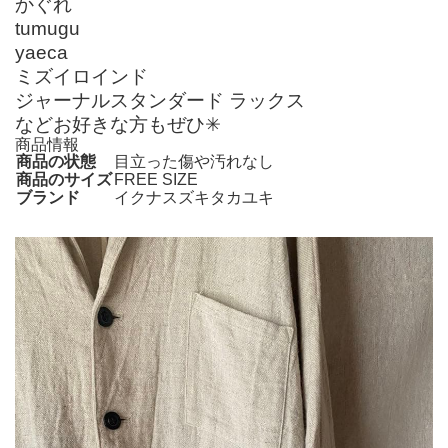
かぐれ
tumugu
yaeca
ミズイロインド
ジャーナルスタンダード ラックス
などお好きな方もぜひ✳︎
商品情報
商品の状態
目立った傷や汚れなし
商品のサイズ
FREE SIZE
ブランド
イクナスズキタカユキ