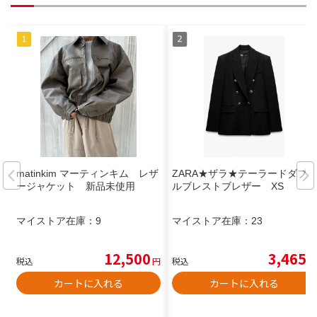
matinkim マーティンキム レザ
ZARA★ザラ★テーラードダブ
ージャケット 新品未使用
ルブレストブレザー XS
マイストア在庫：
9
マイストア在庫：
23
12,500
3,465
税込
円
税込
円
カートに入れる
カートに入れる