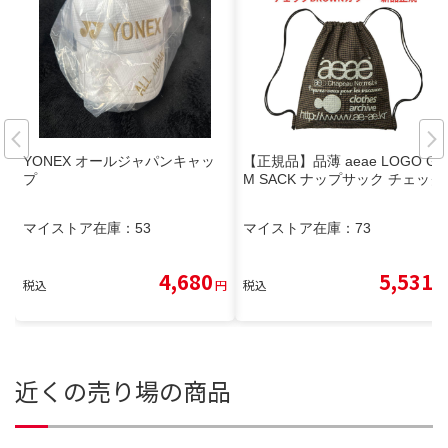
YONEX オールジャパンキャッ
【正規品】品薄 aeae LOGO GY
プ
M SACK ナップサック チェック
マイストア在庫：
53
マイストア在庫：
73
4,680
5,531
税込
円
税込
円
近くの売り場の商品