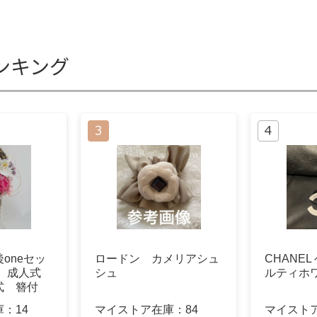
ンキング
oneセッ
ロードン カメリアシュ
CHANEL
り 成人式
シュ
ルティホ
式 簪付
庫：
14
マイストア在庫：
84
マイスト