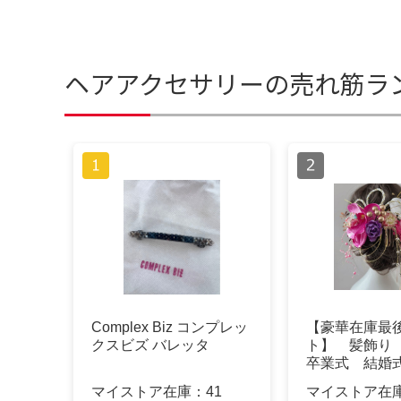
ヘアアクセサリーの売れ筋ラ
Complex Biz コンプレッ
【豪華在庫最後
クスビズ バレッタ
ト】 髪飾
卒業式 結婚
き 紫ピンク
マイストア在庫：
41
マイストア在