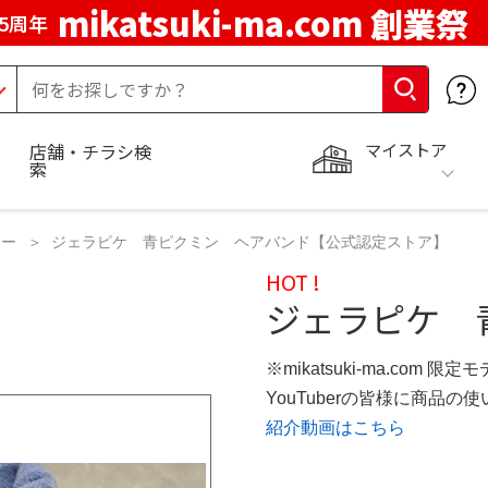
mikatsuki-ma.com 創業祭
5周年
マイストア
店舗・チラシ検
索
リー
ジェラピケ 青ピクミン ヘアバンド【公式認定ストア】
HOT !
ジェラピケ 
※mikatsuki-ma.com 限定
YouTuberの皆様に商品
紹介動画はこちら