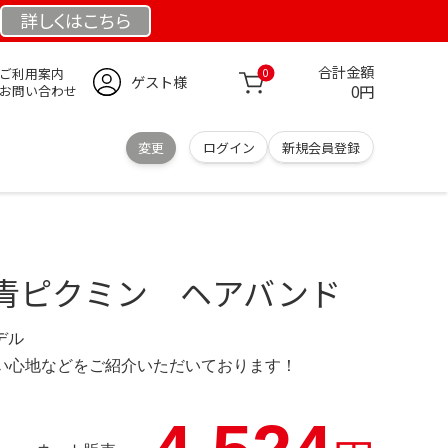
詳しくは
こちら
合計金額
ご利用案内
0
ゲスト様
0円
お問い合わせ
変更
ログイン
新規会員登録
青ピクミン ヘアバンド
モデル
の使い心地などをご紹介いただいております！