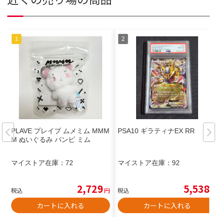
PLAVE プレイブ ムメミム MMM
PSA10 ギラティナEX RR
M ぬいぐるみ バンビ ミム
マイストア在庫：
72
マイストア在庫：
92
2,729
5,538
税込
円
税込
円
カートに入れる
カートに入れる