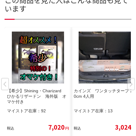
います
【希少】Shining・Charizard
カインズ ワンタッチタープ 20
ひかるリザードン 海外版 オ
0cm 4人用
マケ付き
マイストア在庫：
92
マイストア在庫：
13
7,020
3,024
税込
円
税込
円