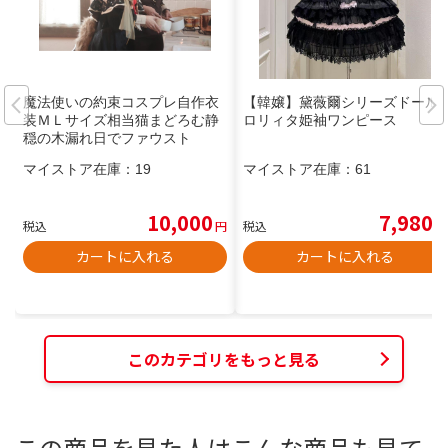
魔法使いの約束コスプレ自作衣
【韓嬢】黛薇爾シリーズドール
装ＭＬサイズ相当猫まどろむ静
ロリィタ姫袖ワンピース
穏の木漏れ日でファウスト
マイストア在庫：
19
マイストア在庫：
61
10,000
7,980
税込
円
税込
円
カートに入れる
カートに入れる
このカテゴリをもっと見る
この商品を見た人はこんな商品も見て