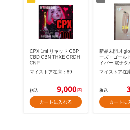
CPX 1ml リキッド CBP
新品未開封 glo 
CBD CBN THXE CRDH
ーズ・ゴールド
CNP
イパー 電子タ
マイストア在庫：
89
マイストア在
9,000
円
税込
税込
カートに入れる
カートに