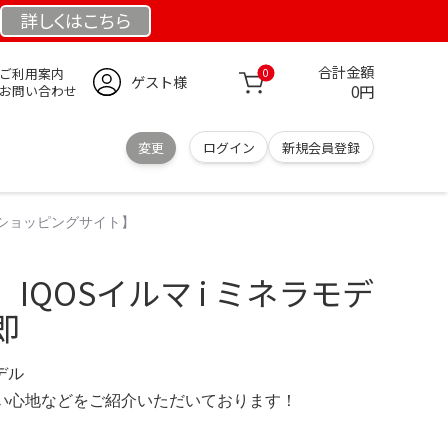
詳しくは
こちら
合計金額
ご利用案内
0
ゲスト様
0円
お問い合わせ
変更
ログイン
新規会員登録
式ショッピングサイト】
IQOSイルマ i ミネラモデ
即
モデル
の使い心地などをご紹介いただいております！