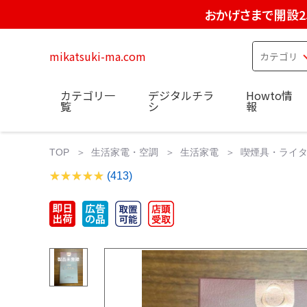
おかげさまで開設2
mikatsuki-ma.com
カテゴリ一
デジタルチラ
Howto情
覧
シ
報
TOP
生活家電・空調
生活家電
喫煙具・ライ
(413)