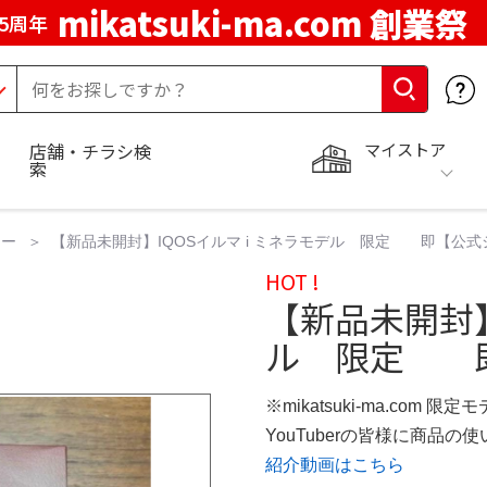
mikatsuki-ma.com 創業祭
5周年
マイストア
店舗・チラシ検
索
ター
【新品未開封】IQOSイルマ i ミネラモデル 限定 即【公
HOT !
【新品未開封】
ル 限定 
※mikatsuki-ma.com 限定
YouTuberの皆様に商品
紹介動画はこちら