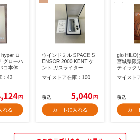
hyper ロ
ウインドミル SPACE S
glo HIL
 グローハ
ENSOR 2000 KENT ケ
宮城県限定
バコ本体
ント ガスライター
ティック
庫：
43
マイストア在庫：
100
マイスト
3,124
5,040
円
円
税込
税込
入れる
カートに入れる
カー