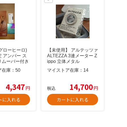
O(グローヒーロ)
【未使用】 アルテッツァ
 アンバー ス
ALTEZZA 3連メーター Z
リムーバー付き
ippo 立体メタル
ア在庫：
50
マイストア在庫：
14
4,347
14,700
円
円
税込
トに入れる
カートに入れる