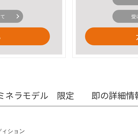
いて
受
る
 i ミネラモデル 限定 即の詳細情
ディション