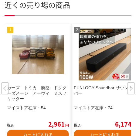
近くの売り場の商品
カーズ トミカ 廃盤 ドクタ
FUNLOGY Soundbar サウンド
ーダメージ アーヴィ ミスフ
バー
リッター
マイストア在庫：
54
マイストア在庫：
74
2,961
6,174
税込
円
税込
円
カートに入れる
カートに入れる