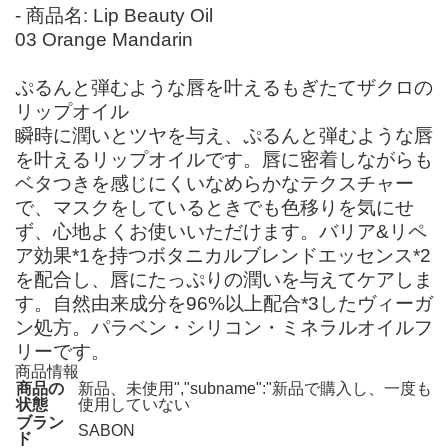
- 商品名: Lip Beauty Oil
03 Orange Mandarin
ぷるんと弾むような唇を叶えるもぎたてザクロの
リップオイル
瞬時に潤いとツヤを与え、ぷるんと弾むような唇
を叶えるリップオイルです。唇に密着しながらも
ベタつきを感じにくいなめらかなテクスチャー
で、マスクをしているときでも色移りを気にせ
ず、心地よくお使いいただけます。バリア&リペ
ア効果*1を持つボタニカルブレンドエッセンス*2
を配合し、唇にたっぷりの潤いを与えてケアしま
す。自然由来成分を96%以上配合*3したヴィーガ
ン処方。パラベン・シリコン・ミネラルオイルフ
リーです。
商品情報
商品の
新品、未使用","subname":"新品で購入し、一度も
状態
使用していない
ブラン
SABON
ド