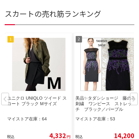
スカートの売れ筋ランキング
ユニクロ UNIQLO ツイード ス
美品✨タダシショージ 藤の花
コート ブラック Mサイズ
刺繍 ワンピース ストレッ
チ ブラック／パープル
マイストア在庫：
64
マイストア在庫：
53
4,332
14,200
税込
円
税込
円