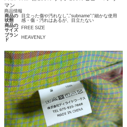
マン
商品情報
商品の
目立った傷や汚れなし","subname":"細かな使用
状態
感・傷・汚れはあるが、目立たない
商品の
FREE SIZE
サイズ
ブラン
HEAVENLY
ド