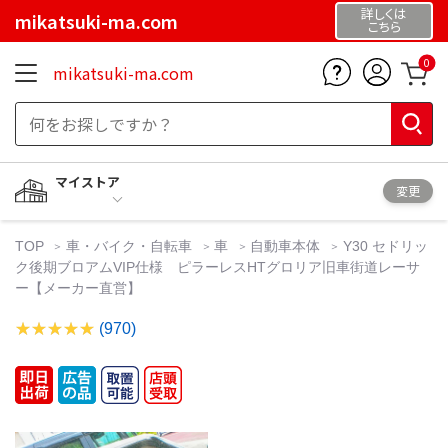
詳しくは
mikatsuki-ma.com
こちら
0
mikatsuki-ma.com
マイストア
変更
TOP
車・バイク・自転車
車
自動車本体
Y30 セドリッ
ク後期ブロアムVIP仕様 ピラーレスHTグロリア旧車街道レーサ
ー【メーカー直営】
(970)