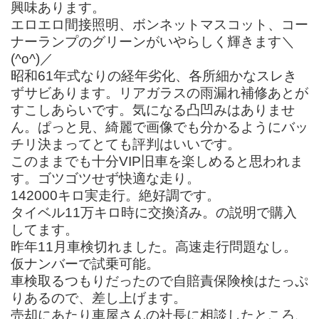
興味あります。
エロエロ間接照明、ボンネットマスコット、コー
ナーランプのグリーンがいやらしく輝きます＼
(^o^)／
昭和61年式なりの経年劣化、各所細かなスレき
ずサビあります。リアガラスの雨漏れ補修あとが
すこしあらいです。気になる凸凹みはありませ
ん。ぱっと見、綺麗で画像でも分かるようにバッ
チリ決まってとても評判はいいです。
このままでも十分VIP旧車を楽しめると思われま
す。ゴツゴツせず快適な走り。
142000キロ実走行。絶好調です。
タイベル11万キロ時に交換済み。の説明で購入
してます。
昨年11月車検切れました。高速走行問題なし。
仮ナンバーで試乗可能。
車検取るつもりだったので自賠責保険検はたっぷ
りあるので、差し上げます。
売却にあたり車屋さんの社長に相談したところ、