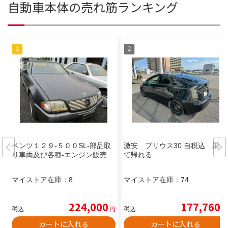
自動車本体の売れ筋ランキング
ベンツ１２９-５００SL-部品取
激安 プリウス30 自税込 乗っ
り車両及び各種-エンジン販売
て帰れる
マイストア在庫：
8
マイストア在庫：
74
224,000
177,760
税込
円
税込
円
カートに入れる
カートに入れる