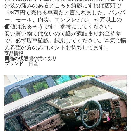
外装の痛みのあるところを綺麗にすれば店頭で
198万円で売れる車両だと言われました。バンパ
ー、モール、内装、エンブレムで、50万以上の
価値はあるそうです。参考にしてください。
安い買い物ではないので話が煮詰まりお金持参
で、必ず現車確認、試乗してください。本気で購
入希望の方のみコメントお待ちしてます。
商品情報
商品の状態
傷や汚れあり
ブランド
日産