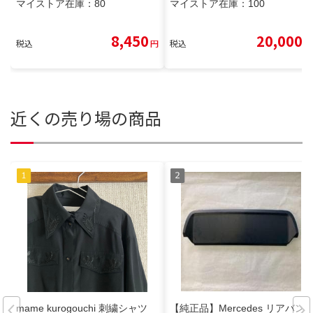
マイストア在庫：
80
マイストア在庫：
100
8,450
20,000
税込
円
税込
円
近くの売り場の商品
mame kurogouchi 刺繍シャツ
【純正品】Mercedes リアバン