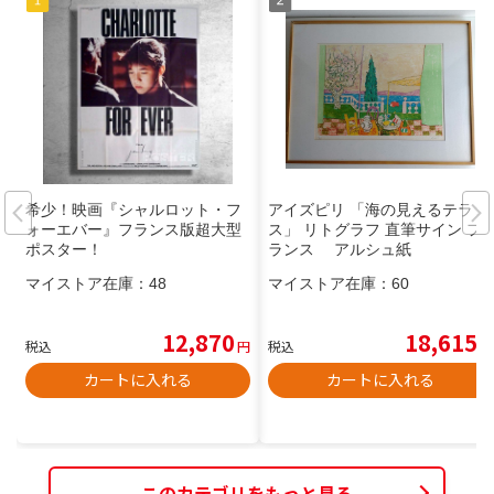
希少！映画『シャルロット・フ
アイズピリ 「海の見えるテラ
ォーエバー』フランス版超大型
ス」 リトグラフ 直筆サイン フ
ポスター！
ランス アルシュ紙
マイストア在庫：
48
マイストア在庫：
60
12,870
18,615
税込
円
税込
円
カートに入れる
カートに入れる
このカテゴリをもっと見る