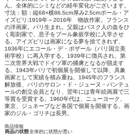
ん。全体的にシミなどの経年変化がございます。
寸法：額：縦68×横86.5cm厚み2.5cmポール・ア
イズピリ:1919年～2016年 物故作家。フランス
の洋画家。パリ生まれ。父親はバスク人の血をひ
く彫刻家で、息子をブール象嵌学校に入学させ
る。アイズピリは画家になる夢を捨てきれず、
1936年にエコール・デ・ボザール（パリ国立美
術学校）に再入学する。1939年に徴兵され、第
二次世界大戦でドイツ軍の捕虜となるが脱走す
る。1943年パリで初個展を開催して以降、具象
画家として実績を積み重ね、1945年のフランス
解放後、パリのサロン・ド・ジューヌ・パンテュ
ールの創立会員となり、翌年には青年絵画展で三
等賞を受賞する。1960年代は、ニューヨーク、
東京、ジュネーブなど各国で個展を開催する。画
家のジル・ゴリチは長男。
商品情報
商品の状態
全体的に状態が悪い