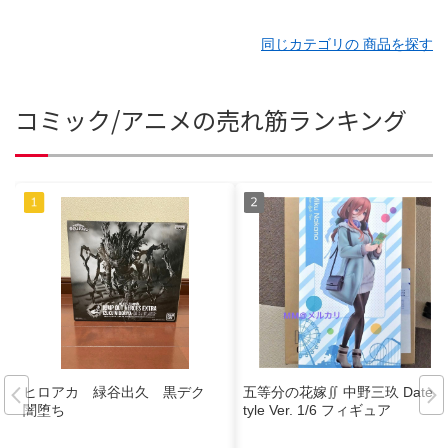
同じカテゴリの 商品を探す
コミック/アニメの売れ筋ランキング
ヒロアカ 緑谷出久 黒デク
五等分の花嫁∬ 中野三玖 Date S
闇堕ち
tyle Ver. 1/6 フィギュア