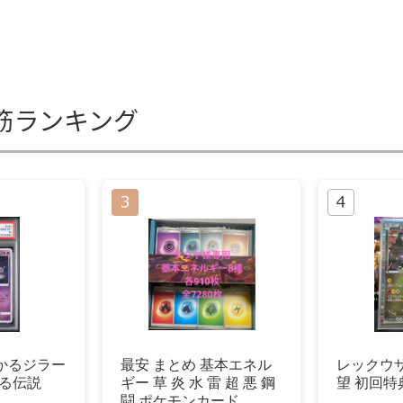
筋ランキング
ひかるジラー
最安 まとめ 基本エネル
レックウ
かる伝説
ギー 草 炎 水 雷 超 悪 鋼
望 初回特
闘 ポケモンカード