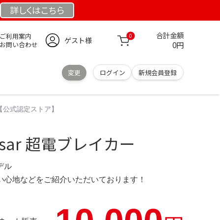
詳しくは
こちら
合計金額
ご利用案内
0
ゲスト様
0円
お問い合わせ
変更
ログイン
新規会員登録
ー【公式認定ストア】
sar 超電ブレイカー
モデル
の使い心地などをご紹介いただいております！