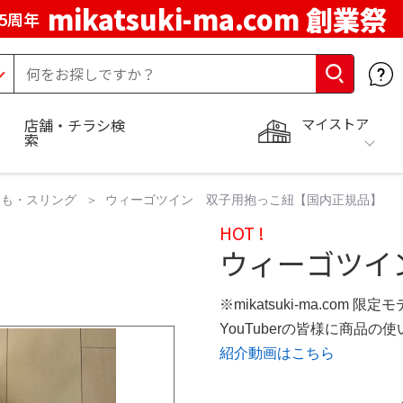
mikatsuki-ma.com 創業祭
5周年
マイストア
店舗・チラシ検
索
ひも・スリング
ウィーゴツイン 双子用抱っこ紐【国内正規品】
HOT !
ウィーゴツイ
※mikatsuki-ma.com 限定
YouTuberの皆様に商品
紹介動画はこちら