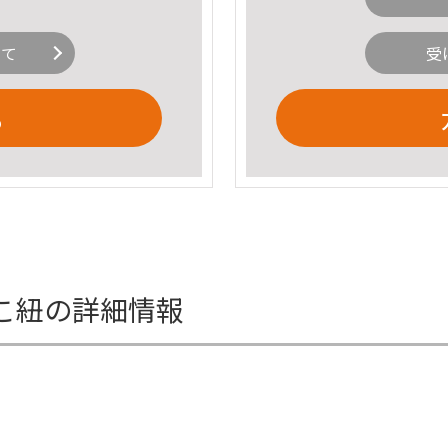
いて
受
る
こ紐の詳細情報