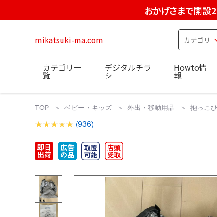
おかげさまで開設2
mikatsuki-ma.com
カテゴリ一
デジタルチラ
Howto情
覧
シ
報
TOP
ベビー・キッズ
外出・移動用品
抱っこ
(936)