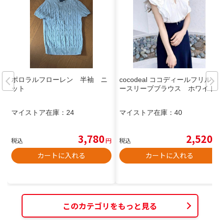
ポロラルフローレン 半袖 ニ
cocodeal ココディールフリルノ
ット
ースリーブブラウス ホワイト
マイストア在庫：
24
マイストア在庫：
40
3,780
2,520
税込
円
税込
円
カートに入れる
カートに入れる
このカテゴリをもっと見る