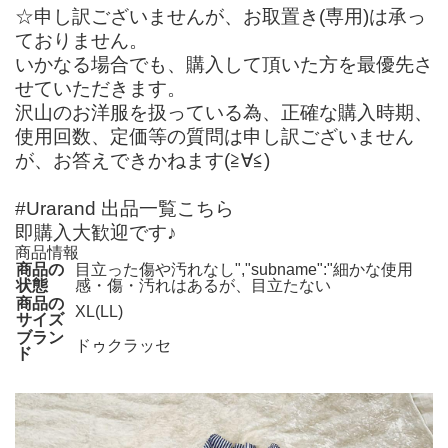
☆申し訳ございませんが、お取置き(専用)は承っ
ておりません。
いかなる場合でも、購入して頂いた方を最優先さ
せていただきます。
沢山のお洋服を扱っている為、正確な購入時期、
使用回数、定価等の質問は申し訳ございません
が、お答えできかねます(≧∀≦)
#Urarand 出品一覧こちら
即購入大歓迎です♪
商品情報
商品の
目立った傷や汚れなし","subname":"細かな使用
状態
感・傷・汚れはあるが、目立たない
商品の
XL(LL)
サイズ
ブラン
ドゥクラッセ
ド