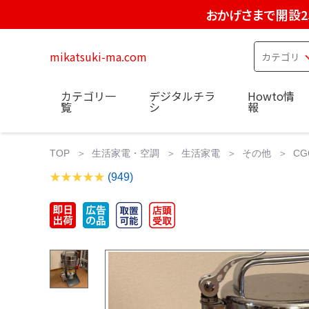
おかげさまで開設2
mikatsuki-ma.com
カテゴリ一
デジタルチラ
Howto情
覧
シ
報
TOP
生活家電・空調
生活家電
その他
CG
(949)