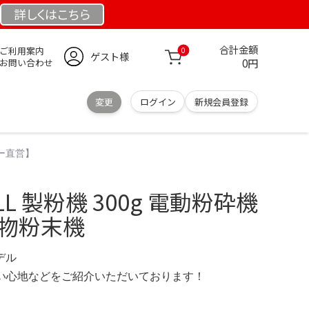
詳しくは
こちら
合計金額
ご利用案内
0
ゲスト様
0円
お問い合わせ
変更
ログイン
新規会員登録
カー直営】
LL 製粉機 300g 電動粉砕機
穀物粉末機
モデル
の使い心地などをご紹介いただいております！