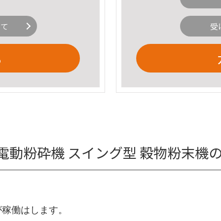
いて
受
る
00g 電動粉砕機 スイング型 穀物粉末
が稼働はします。