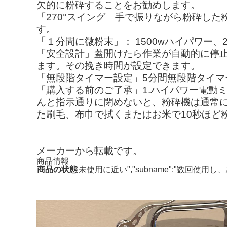
欠的に粉砕することをお勧めします。
「270°スイング」手で振りながら粉砕し
す。
「１分間に微粉末」： 1500wハイパワー、
「安全設計」蓋開けたら作業が自動的に停
ます。その挽き時間が設定できます。
「無段階タイマー設定」5分間無段階タイ
「購入する前のご了承」1.ハイパワー電動
んと指示通りに閉めないと、粉砕機は通常に
た刷毛、布巾で拭くまたはお米で10秒ほど
メーカーから転載です。
商品情報
商品の状態
未使用に近い","subname":"数回使