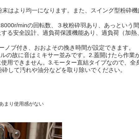
た粉末はより均一になります。また、スイング型粉砕
28000r/minの回転数、３枚粉砕羽あり、あっと
止する安全設計、過負荷保護機能あり、過負荷（加熱
マーノブ付き、おおよその挽き時間が設定できます。
ミルの故に音はミキサー並みです。2.蓋開けたら作
使用できません。3.モーター直結タイプなので、全
粉砕して汚れや油分などを取り除いでください。
用し、あまり使用感がない