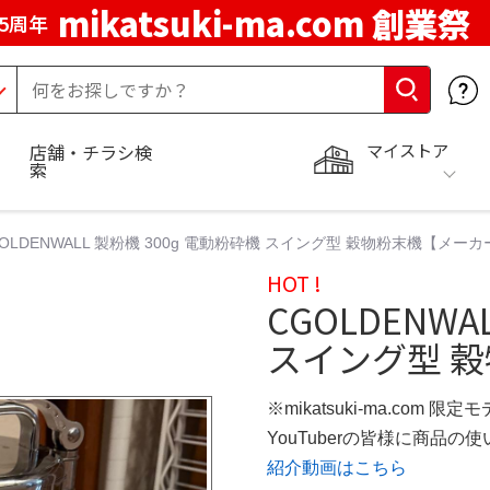
mikatsuki-ma.com 創業祭
5周年
マイストア
店舗・チラシ検
索
OLDENWALL 製粉機 300g 電動粉砕機 スイング型 穀物粉末機【メー
HOT !
CGOLDENWA
スイング型 
※mikatsuki-ma.com 限定
YouTuberの皆様に商品
紹介動画はこちら