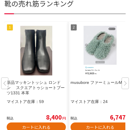
靴の売れ筋ランキング
新品マッキントッシュ ロンド
musubore ファーミュールM
ン スクエアトゥショートブー
ツ1331 本革
マイストア在庫：
59
マイストア在庫：
24
8,400
6,747
税込
円
税込
円
カートに入れる
カートに入れる