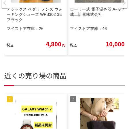
アシックス ペダラ メンズ ウォ
ローラー式 電子温灸器 A−８ /
ーキングシューズ WPB302 3E
成工計器株式会社
ブラック
マイストア在庫：
26
マイストア在庫：
46
4,800
10,000
税込
円
税込
円
近くの売り場の商品