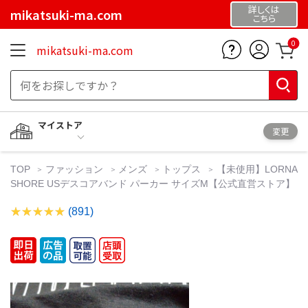
詳しくは
mikatsuki-ma.com
こちら
0
mikatsuki-ma.com
マイストア
変更
TOP
ファッション
メンズ
トップス
【未使用】LORNA
SHORE USデスコアバンド パーカー サイズM【公式直営ストア】
(891)