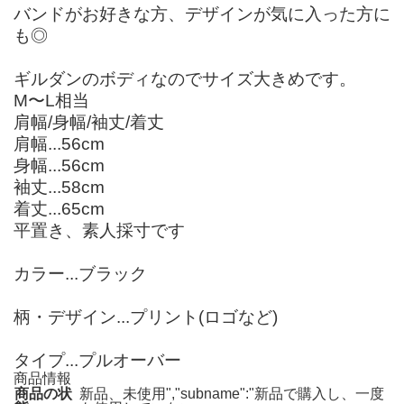
バンドがお好きな方、デザインが気に入った方に
も◎
ギルダンのボディなのでサイズ大きめです。
M〜L相当
肩幅/身幅/袖丈/着丈
肩幅...56cm
身幅...56cm
袖丈...58cm
着丈...65cm
平置き、素人採寸です
カラー...ブラック
柄・デザイン...プリント(ロゴなど)
タイプ...プルオーバー
商品情報
商品の状
新品、未使用","subname":"新品で購入し、一度