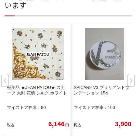
います
極美品 ★JEAN PATOU★ スカ
SPICARE V3 ブリリアントファ
ーフ 大判 花柄 シルク ホワイト
ンデーション 15g
マイストア在庫：
80
マイストア在庫：
100
6,146
3,900
税込
円
税込
円