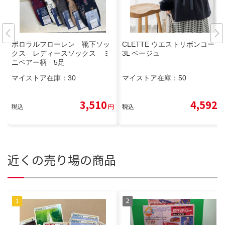
ポロラルフローレン 靴下ソッ
CLETTE ウエストリボンコート
クス レディースソックス ミ
3L ベージュ
ニベアー柄 5足
マイストア在庫：
30
マイストア在庫：
50
3,510
4,592
税込
円
税込
円
近くの売り場の商品