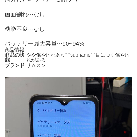
画面割れ···なし
機能不良···なし
バッテリー最大容量···90~94%
商品情報
商品の状
やや傷や汚れあり","subname":"目につく傷や汚
態
れがある
ブランド
サムスン