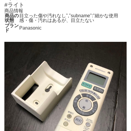
#ライト
商品情報
商品の
目立った傷や汚れなし","subname":"細かな使用
状態
感・傷・汚れはあるが、目立たない
ブラン
Panasonic
ド