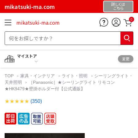
詳しくは
mikatsuki-ma.com
こちら
0
mikatsuki-ma.com
マイストア
変更
TOP
家具・インテリア
ライト・照明
シーリングライト・
天井照明
［Panasonic］★シーリングライト リモコン
★HK9479★壁掛ホルダー付【公式通販】
(350)