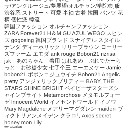
サ/アンクルージュ/夢展望/オルチャン/学院/制服
渋谷系 ストリート 可愛 半袖 古着 韓国 パンツ 花
柄 個性派 韓流
韓国ファッション オルチャンファッション
ZARA Forever21 H＆M GU AZUL WEGO スピン
ズ gogosing 韓国ブランド スナイデル スタイル
ナンダ ディーホリック リリーブラウン ローリー
ズファーム エモダ ank rouge Bobon21 rizrisa
jsk あのちゃん 着用 はれあめ ぷれでたーら
っと お砂糖少女 七了个三 エーエヌケー Jamie
bobon21 ボボンニジュウイチ Bobon21 Angelic
pretty アンジェリックプリティー BABY, THE
STARS SHINE BRIGHT ベイビーザスターズシ
ャインブライト Metamorphose メタモルフォー
ゼ Innocent World イノセントワールド イノワ
Mary Magdalene メアリーマグダレン maiden ヴ
ィクトリアンメイデン クラロリAxes secret
honey mon Lily