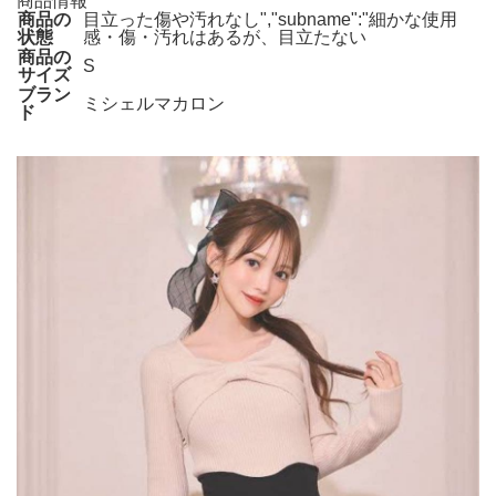
商品情報
商品の
目立った傷や汚れなし","subname":"細かな使用
状態
感・傷・汚れはあるが、目立たない
商品の
S
サイズ
ブラン
ミシェルマカロン
ド