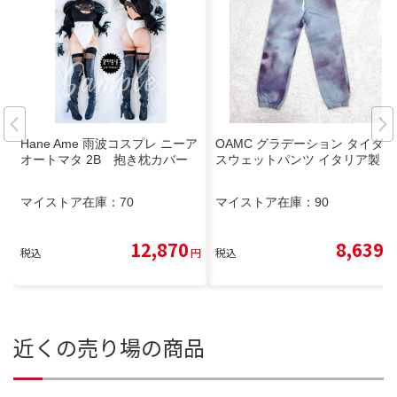
Hane Ame 雨波コスプレ ニーア
OAMC グラデーション タイダイ
オートマタ 2B 抱き枕カバー
スウェットパンツ イタリア製
マイストア在庫：
70
マイストア在庫：
90
12,870
8,639
税込
円
税込
円
近くの売り場の商品