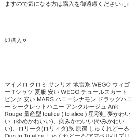
ますので気になる方は購入を御遠慮くださいт‪ ̫ т
即購入⚪︎
マイメロ クロミ サンリオ 地雷系 WEGO ウィゴ
ー Tシャツ 夏服 安い WEGO チュールスカート
ピンク 安い MARS ハニーシナモン ドラッグハニ
ー シークレットハニー アンクルージュ Ank
Rouge 量産型 toalice ( to alice ) 星彩虹 夢かわい
い（ゆめかわいい)、病みかわいい(やみかわい
い)、ロリータ(ロリィタ)系 原宿 しゅくれどーる
Qun.to To.alice しゅくれどーる/アマベル/リズリ