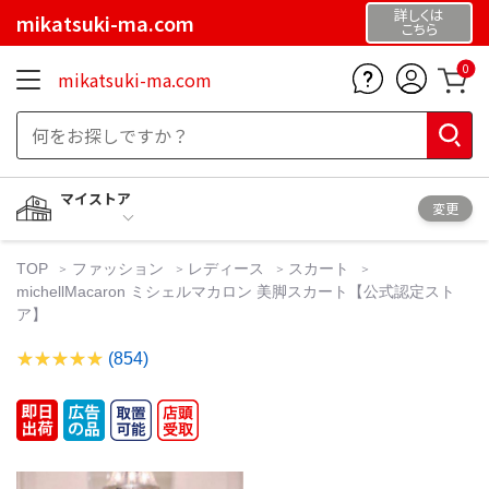
詳しくは
mikatsuki-ma.com
こちら
0
mikatsuki-ma.com
マイストア
変更
TOP
ファッション
レディース
スカート
michellMacaron ミシェルマカロン 美脚スカート【公式認定スト
ア】
(854)