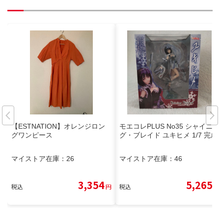
【ESTNATION】オレンジロン
モエコレPLUS No35 シャイニン
グワンピース
グ・ブレイド ユキヒメ 1/7 完成
マイストア在庫：
26
マイストア在庫：
46
3,354
5,265
税込
円
税込
円