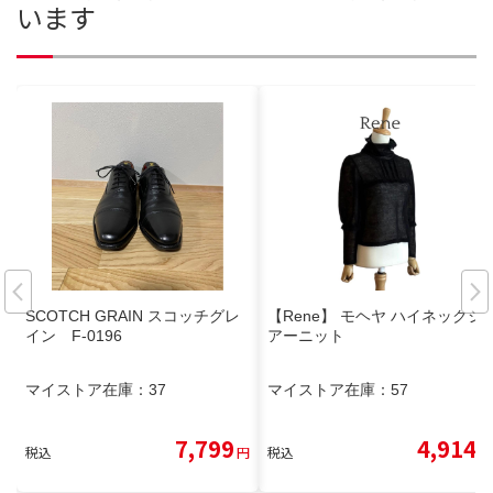
います
SCOTCH GRAIN スコッチグレ
【Rene】 モヘヤ ハイネックシ
イン F-0196
アーニット
マイストア在庫：
37
マイストア在庫：
57
7,799
4,914
税込
円
税込
円