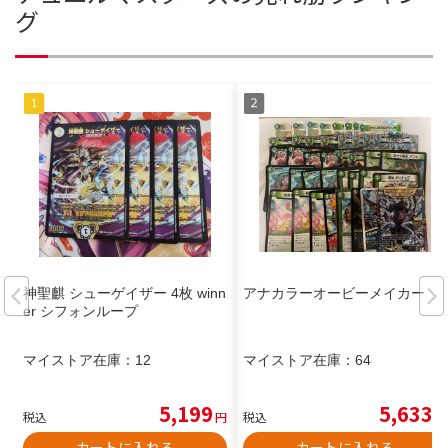
グ
神聖麒 シューゲイザー 4枚 winn
アナカラーオービーメイカー
er シフォンループ
マイストア在庫：
12
マイストア在庫：
64
5,199
5,633
税込
円
税込
円
カートに入れる
カートに入れる