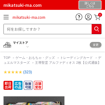
詳しくは
mikatsuki-ma.com
こちら
0
mikatsuki-ma.com
マイストア
変更
TOP
ゲーム・おもちゃ・グッズ
トレーディングカード
デ
ュエルマスターズ
王導聖霊 アルファディオス 2枚【公式通販】
(323)