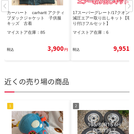
カーハート carhartt アクティ
17スーパーグレート/17クオン
ブダックジャケット 子供服
減圧エアー取り出しキット【取
キッズ 古着
り付けフルセット】
マイストア在庫：
85
マイストア在庫：
6
3,900
9,951
税込
円
税込
円
近くの売り場の商品