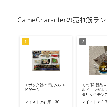
GameCharacterの売れ筋ラ
エポック社の伝説のテレ
て*ず様 新品
ビゲーム
ルドエンゼルス
タリックモン
ャラリー
マイストア在庫：
30
マイストア在