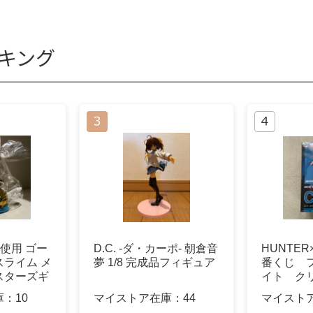
ンキング
未使用 ゴー
D.C. -ダ・カーポ- 朝倉音
HUNTER
ライム メ
夢 1/8 完成品フィギュア
番くじ 
スターズギ
イト ク
き
庫：
10
マイストア在庫：
44
マイスト