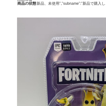
商品の状態
新品、未使用","subname":"新品で