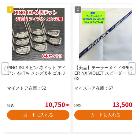
PING ISI-S ピン 赤ドット アイ
【美品】テーラーメイドSPEED
アン 右打ち メンズ 8本 ゴルフ
ER NX VIOLET スピーダー NX5
0X
マイストア在庫：
52
マイストア在庫：
67
10,750
13,500
税込
円
税込
円
カートに入れる
カートに入れる