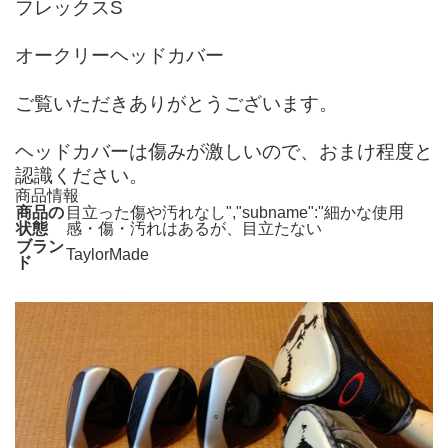
フレックスS
オークリーヘッドカバー
ご覧いただきありがとうございます。
ヘッドカバーは傷みが激しいので、おまけ程度と
認識ください。
商品情報
商品の
目立った傷や汚れなし","subname":"細かな使用
状態
感・傷・汚れはあるが、目立たない
ブラン
TaylorMade
ド